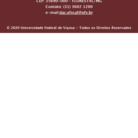
CEP: 35690-000 – FLORESTAL/MG
Contato: (31) 3602 1200
e-mail:
dac.ufvcaf@ufv.br
© 2020 Universidade Federal de Viçosa - Todos os Direitos Reservados