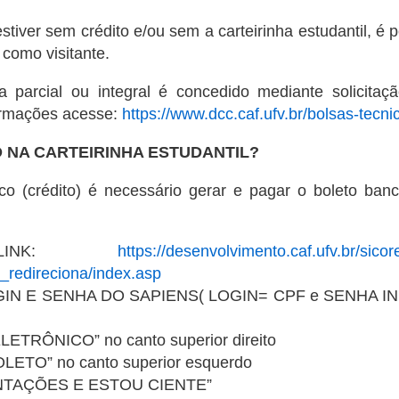
tiver sem crédito e/ou sem a carteirinha estudantil, é 
como visitante.
a parcial ou integral é concedido mediante solicita
ormações acesse:
https://www.dcc.caf.ufv.br/bolsas-tecni
 NA CARTEIRINHA ESTUDANTIL?
nico (crédito) é necessário gerar e pagar o boleto ba
 LINK:
https://desenvolvimento.caf.ufv.br/sicor
ns_redireciona/index.asp
LOGIN E SENHA DO SAPIENS( LOGIN= CPF e SENHA I
LETRÔNICO” no canto superior direito
OLETO” no canto superior esquerdo
RIENTAÇÕES E ESTOU CIENTE”