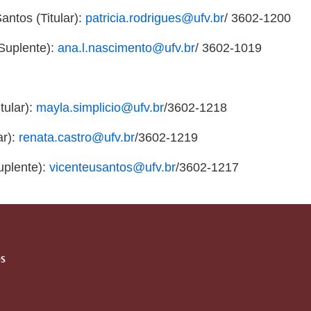
antos (Titular):
patricia.rodrigues@ufv.br
/ 3602-1200
Suplente):
ana.l.nascimento@ufv.br
/ 3602-1019
tular):
mayla.simplicio@ufv.br
/3602-1218
ar):
renata.castro@ufv.br
/3602-1219
uplente):
vicenteusantos@ufv.br
/3602-1217
S