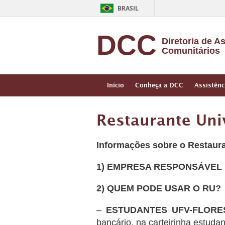
BRASIL
DCC
Diretoria de A
Comunitários
Início
Conheça a DCC
Assistênc
Restaurante Univ
Informações sobre o Restaura
1) EMPRESA RESPONSÁVEL
2) QUEM PODE USAR O RU?
–
ESTUDANTES UFV-FLORE
bancário, na carteirinha estudant