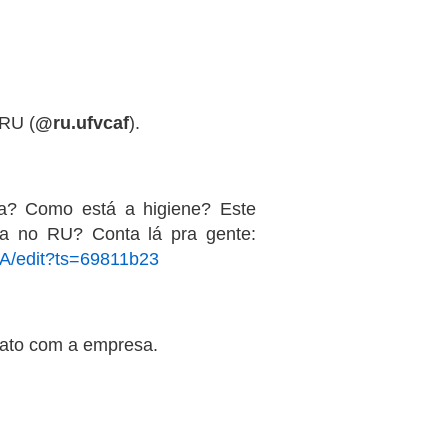
 RU (
@ru.ufvcaf
).
a? Como está a higiene? Este
a no RU? Conta lá pra gente:
A/edit?ts=69811b23
rato com a empresa.