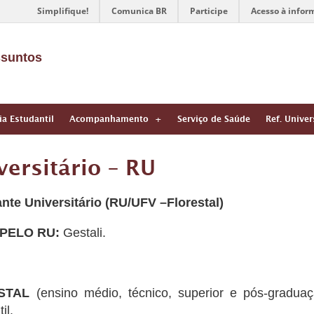
Simplifique!
Comunica BR
Participe
Acesso à infor
ssuntos
ia Estudantil
Acompanhamento
Serviço de Saúde
Ref. Univer
ersitário – RU
nte Universitário
(RU/UFV –Florestal)
 PELO RU:
Gestali.
STAL
(ensino médio, técnico, superior e pós-graduação
il.