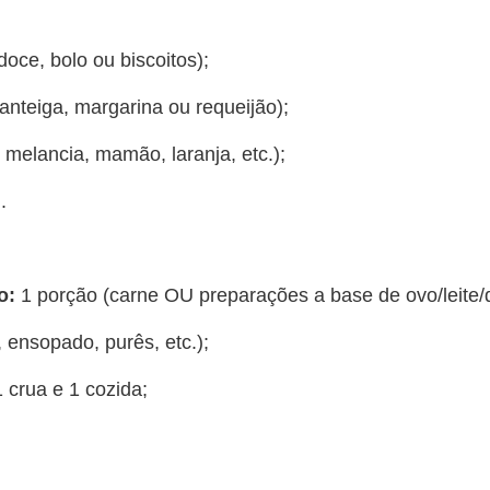
oce, bolo ou biscoitos);
anteiga, margarina ou requeijão);
melancia, mamão, laranja, etc.);
.
o:
1 porção (carne OU preparações a base de ovo/leite/qu
, ensopado, purês, etc.);
1 crua e 1 cozida;