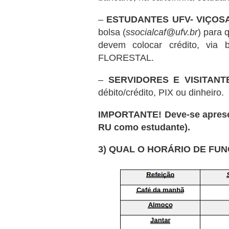
–
ESTUDANTES UFV- VIÇOSA
bolsa (
ssocialcaf@ufv.br
) para 
devem colocar crédito, via 
FLORESTAL.
–
SERVIDORES E VISITANT
débito/crédito, PIX ou dinheiro.
IMPORTANTE! Deve-se apresent
RU como estudante).
3) QUAL O HORÁRIO DE FU