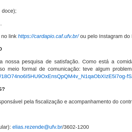
 doce);
.
 no link
https://cardapio.caf.ufv.br/
ou pelo Instagram do
O
a nossa pesquisa de satisfação. Como está a comid
so meio formal de comunicação: teve algum problem
ms/d/18O74no6I5HU9OxEnsQpQM4v_N1qaObXIzE5i7og-fS
S?
esponsável pela fiscalização e acompanhamento do cont
ular):
elias.rezende@ufv.br
/3602-1200