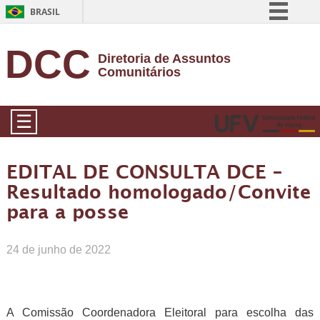
BRASIL
Simplifique!
DCC
Diretoria de Assuntos
Comunica BR
Comunitários
Participe
Acesso à informação
☰
Legislação
Canais
EDITAL DE CONSULTA DCE –
Resultado homologado/Convite
para a posse
24 de junho de 2022
A Comissão Coordenadora Eleitoral para escolha das