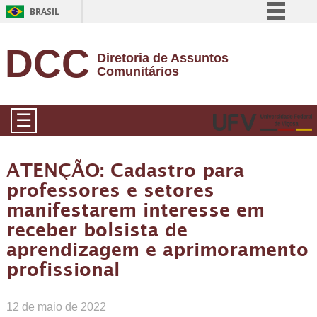
BRASIL
Simplifique!
DCC
Diretoria de Assuntos
Comunica BR
Comunitários
Participe
Acesso à informação
☰
Legislação
Canais
ATENÇÃO: Cadastro para
professores e setores
manifestarem interesse em
receber bolsista de
aprendizagem e aprimoramento
profissional
12 de maio de 2022