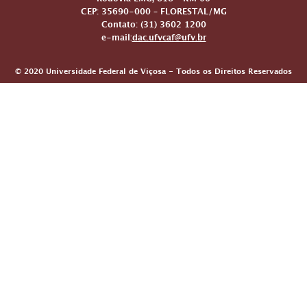
Rodovia LMG, 818 – KM 06
CEP: 35690-000 – FLORESTAL/MG
Contato: (31) 3602 1200
e-mail:
dac.ufvcaf@ufv.br
© 2020 Universidade Federal de Viçosa - Todos os Direitos Reservados