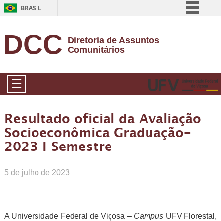
BRASIL
Simplifique!
DCC
Diretoria de Assuntos
Comunica BR
Comunitários
Participe
Acesso à informação
☰
Legislação
Canais
Resultado oficial da Avaliação
Socioeconômica Graduação-
2023 I Semestre
5 de julho de 2023
A Universidade Federal de Viçosa –
Campus
UFV Florestal,